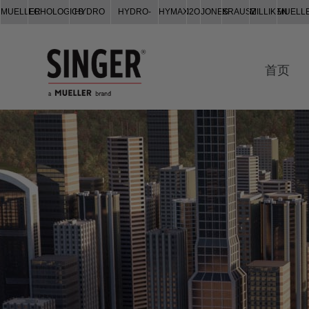
MUELLER
ECHOLOGICS
HYDRO
HYDRO-
HYMAX
I2O
JONES
KRAUSZ
MILLIKEN
MUELL
GATE
GUARD
CO.
首页