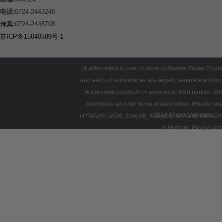
电话:
0724-2443248
传真:
0724-2448708
苏ICP备15040589号-1
Mueller refers to one or more of Mueller Water Produ
and each of subsidiaries are legally separate and i
not provide products or services to third parties. M
omissions and not those of each other. Mueller b
Re
2014 Singer Valve Inc.
HYMAX®, i2O®, Jones®, Krausz®, Mi.Net®, Milliken®,
& Hydrant. Please see